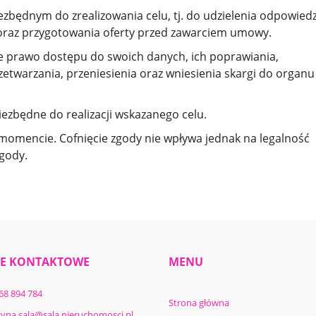
zbędnym do zrealizowania celu, tj. do udzielenia odpowiedz
 oraz przygotowania oferty przed zawarciem umowy.
je prawo dostępu do swoich danych, ich poprawiania,
zetwarzania, przeniesienia oraz wniesienia skargi do organu
iezbędne do realizacji wskazanego celu.
momencie. Cofnięcie zgody nie wpływa jednak na legalność
gody.
E KONTAKTOWE
MENU
68 894 784
Strona główna
zyna.sala@sala.nieruchomosci.pl