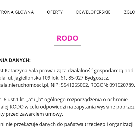
TRONA GŁÓWNA
OFERTY
DEWELOPERSKIE
ZGŁO
RODO
NIA DANYCH:
t Katarzyna Sala prowadząca działalność gospodarczą pod
 ul. Jagiellońska 109 lok. 61, 85-027 Bydgoszcz,
ala.nieruchomosci.pl, NIP: 5541255062, REGON: 091620789.
 6 ust.1 lit. „a” i „b” ogólnego rozporządzenia o ochronie
dalej RODO w celu odpowiedzi na zapytania wysłane poprzez
erty przed zawarciem umowy.
ni nie przekazuje danych do państwa trzeciego i organizacji