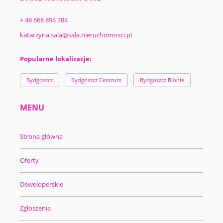
+ 48 668 894 784
katarzyna.sala@sala.nieruchomosci.pl
Popularne lokalizacje:
Bydgoszcz
Bydgoszcz Centrum
Bydgoszcz Błonie
MENU
Strona główna
Oferty
Deweloperskie
Zgłoszenia