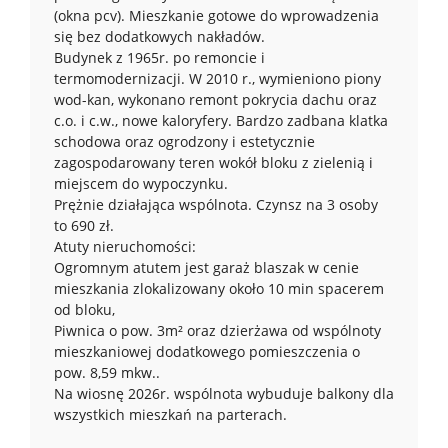
(okna pcv). Mieszkanie gotowe do wprowadzenia
się bez dodatkowych nakładów.
Budynek z 1965r. po remoncie i
termomodernizacji. W 2010 r., wymieniono piony
wod-kan, wykonano remont pokrycia dachu oraz
c.o. i c.w., nowe kaloryfery. Bardzo zadbana klatka
schodowa oraz ogrodzony i estetycznie
zagospodarowany teren wokół bloku z zielenią i
miejscem do wypoczynku.
Prężnie działająca wspólnota. Czynsz na 3 osoby
to 690 zł.
Atuty nieruchomości:
Ogromnym atutem jest garaż blaszak w cenie
mieszkania zlokalizowany około 10 min spacerem
od bloku,
Piwnica o pow. 3m² oraz dzierżawa od wspólnoty
mieszkaniowej dodatkowego pomieszczenia o
pow. 8,59 mkw..
Na wiosnę 2026r. wspólnota wybuduje balkony dla
wszystkich mieszkań na parterach.