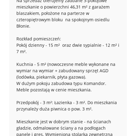
Na sprzedaż oferujemy zadbane 3-pokojowe
mieszkanie o powierzchni 46,31 m² z garażem
blaszakiem, położone na parterze w
czteropiętrowym bloku na spokojnym osiedlu
Błonie.
Rozkład pomieszczeń:
Pokój dzienny - 15 m² oraz dwie sypialnie - 12 m² i
7 m².
Kuchnia - 5 m² (nowoczesne meble wykonane na
wymiar na wymiar + zabudowany sprzęt AGD
(lodówka, piekarnik, płyta gazowa).
W dużym pokoju zabudowa typu Komandor.
Meble pozostają w cenie mieszkania.
Przedpokój - 3 m²: Łazienka - 3 m². Do mieszkania
przynależy duża piwnica o pow. 3 m².
Mieszkanie jest w dobrym stanie - na ścianach
gładzie, odmalowane ściany a na podłogach
panele i gres. Wymieniona stolarka zewnętrzna