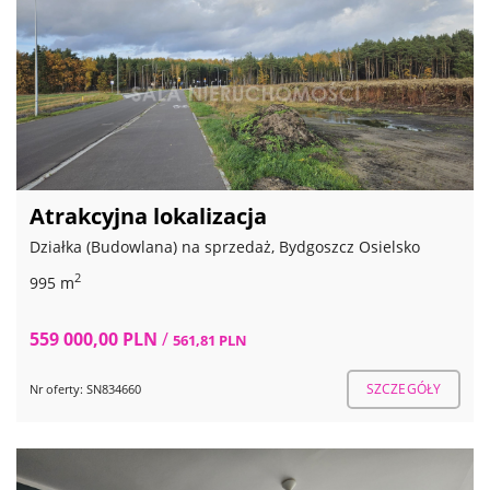
Atrakcyjna lokalizacja
Działka (Budowlana) na sprzedaż, Bydgoszcz Osielsko
2
995 m
559 000,00 PLN
/
561,81 PLN
SZCZEGÓŁY
Nr oferty: SN834660