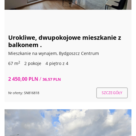
Urokliwe, dwupokojowe mieszkanie z
balkonem .
Mieszkanie na wynajem, Bydgoszcz Centrum
2
67 m
2 pokoje
4 piętro z 4
2 450,00 PLN
/
36,57 PLN
SZCZEGÓŁY
Nr oferty: SN816818