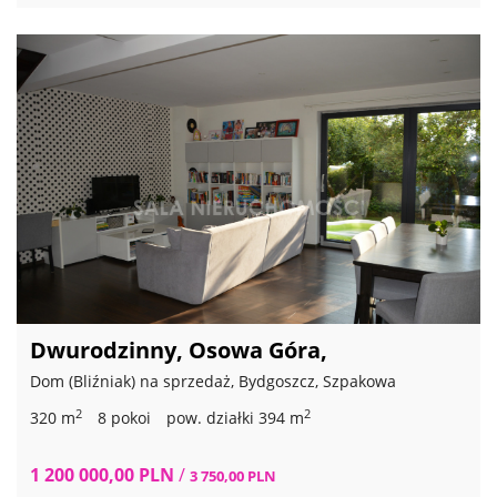
Dwurodzinny, Osowa Góra,
Dom (Bliźniak) na sprzedaż, Bydgoszcz, Szpakowa
2
2
320 m
8 pokoi
pow. działki 394 m
1 200 000,00 PLN
/
3 750,00 PLN