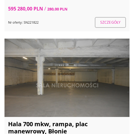
595 280,00 PLN
/
280,00 PLN
SZCZEGÓŁY
Nr oferty: SN221822
Hala 700 mkw, rampa, plac
manewrowy, Błonie