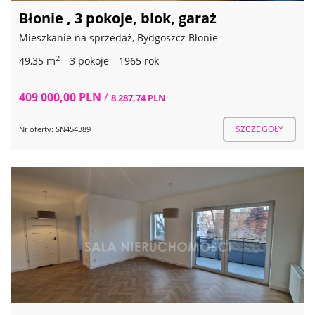
Błonie , 3 pokoje, blok, garaż
Mieszkanie na sprzedaż, Bydgoszcz Błonie
2
49,35 m
3 pokoje
1965 rok
409 000,00 PLN
/
8 287,74 PLN
SZCZEGÓŁY
Nr oferty: SN454389