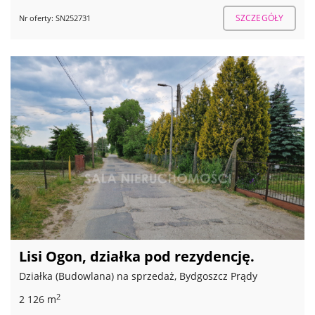
SZCZEGÓŁY
Nr oferty: SN252731
Lisi Ogon, działka pod rezydencję.
Działka (Budowlana) na sprzedaż, Bydgoszcz Prądy
2
2 126 m