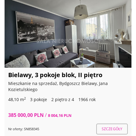
Bielawy, 3 pokoje blok, II piętro
Mieszkanie na sprzedaż, Bydgoszcz Bielawy, Jana
Kozietulskiego
2
48,10 m
3 pokoje
2 piętro z 4
1966 rok
385 000,00 PLN
/
8 004,16 PLN
SZCZEGÓŁY
Nr oferty: SN858345