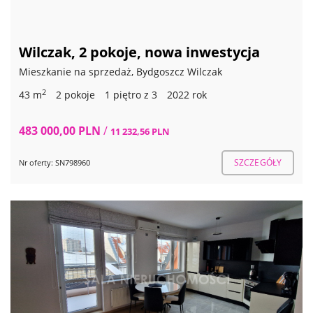
Wilczak, 2 pokoje, nowa inwestycja
Mieszkanie na sprzedaż, Bydgoszcz Wilczak
2
43 m
2 pokoje
1 piętro z 3
2022 rok
483 000,00 PLN
/
11 232,56 PLN
SZCZEGÓŁY
Nr oferty: SN798960