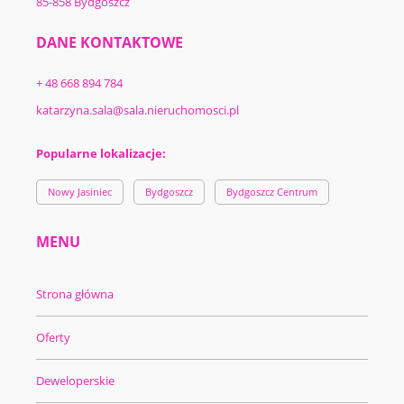
85-858 Bydgoszcz
DANE KONTAKTOWE
+ 48 668 894 784
katarzyna.sala@sala.nieruchomosci.pl
Popularne lokalizacje:
Nowy Jasiniec
Bydgoszcz
Bydgoszcz Centrum
MENU
Strona główna
Oferty
Deweloperskie