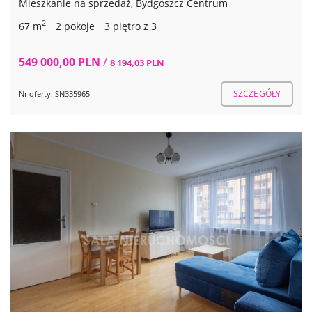
Mieszkanie na sprzedaż, Bydgoszcz Centrum
2
67 m
2 pokoje
3 piętro z 3
549 000,00 PLN
/
8 194,03 PLN
SZCZEGÓŁY
Nr oferty: SN335965